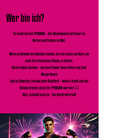
Wer bin ich?
Yo Leute! Ich bin PYRODON – das Muskelpaket mit Feuer im
Herzen und Funken im Blut.
Wenn am Himmel die Raketen zünden, bin ich schon am Start, um
euch die krassesten Shows zu liefern.
Keine halben Sachen – nur pure Power, Neon-Vibes und jede
Menge Boom!
Egal ob Silvester, Festival oder Stadtfest – wenn’s knallt und der
Himmel brennt, wisst ihr: PYRODON war hier. 💥
Also, schnallt euch an – die Nacht wird hell!